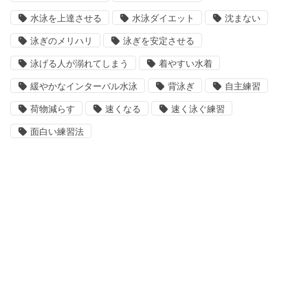
水泳を上達させる
水泳ダイエット
沈まない
泳ぎのメリハリ
泳ぎを安定させる
泳げる人が溺れてしまう
着やすい水着
緩やかなインターバル水泳
背泳ぎ
自主練習
荷物減らす
速くなる
速く泳ぐ練習
面白い練習法