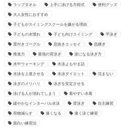
ラップタオル
上手に泳げる方程式
便利グッズ
大人女性におすすめ
子どもがスイミングスクールを嫌がる理由
子どもの水慣れ
子ども向けスイミング
平泳ぎ
度付きゴーグル
息抜きエッセイ
息継ぎ
推進力
最強の背泳ぎ
楽になる泳ぎ方
水中ウォーキング
水泳よもやま話
水泳を上達させる
水泳ダイエット
沈まない
泳ぎのメリハリ
泳ぎを安定させる
泳げる人が溺れてしまう
着やすい水着
緩やかなインターバル水泳
背泳ぎ
自主練習
荷物減らす
速くなる
速く泳ぐ練習
面白い練習法