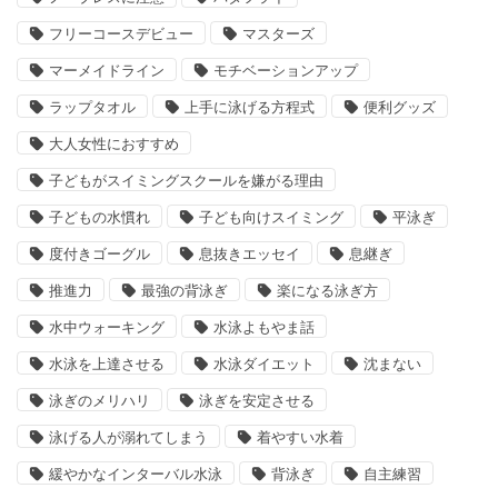
フリーコースデビュー
マスターズ
マーメイドライン
モチベーションアップ
ラップタオル
上手に泳げる方程式
便利グッズ
大人女性におすすめ
子どもがスイミングスクールを嫌がる理由
子どもの水慣れ
子ども向けスイミング
平泳ぎ
度付きゴーグル
息抜きエッセイ
息継ぎ
推進力
最強の背泳ぎ
楽になる泳ぎ方
水中ウォーキング
水泳よもやま話
水泳を上達させる
水泳ダイエット
沈まない
泳ぎのメリハリ
泳ぎを安定させる
泳げる人が溺れてしまう
着やすい水着
緩やかなインターバル水泳
背泳ぎ
自主練習