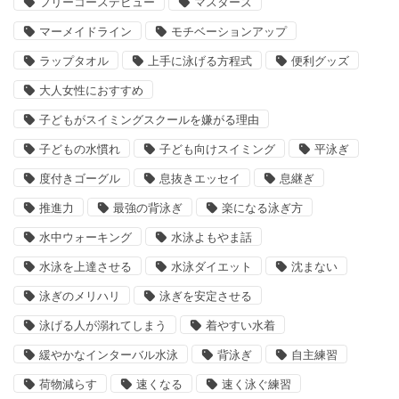
フリーコースデビュー
マスターズ
マーメイドライン
モチベーションアップ
ラップタオル
上手に泳げる方程式
便利グッズ
大人女性におすすめ
子どもがスイミングスクールを嫌がる理由
子どもの水慣れ
子ども向けスイミング
平泳ぎ
度付きゴーグル
息抜きエッセイ
息継ぎ
推進力
最強の背泳ぎ
楽になる泳ぎ方
水中ウォーキング
水泳よもやま話
水泳を上達させる
水泳ダイエット
沈まない
泳ぎのメリハリ
泳ぎを安定させる
泳げる人が溺れてしまう
着やすい水着
緩やかなインターバル水泳
背泳ぎ
自主練習
荷物減らす
速くなる
速く泳ぐ練習